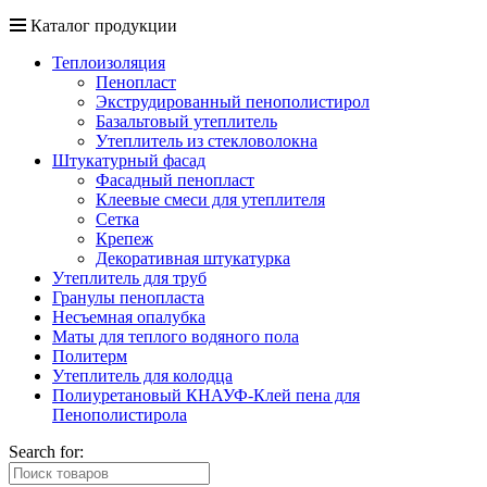
Каталог продукции
Теплоизоляция
Пенопласт
Экструдированный пенополистирол
Базальтовый утеплитель
Утеплитель из стекловолокна
Штукатурный фасад
Фасадный пенопласт
Клеевые смеси для утеплителя
Сетка
Крепеж
Декоративная штукатурка
Утеплитель для труб
Гранулы пенопласта
Несъемная опалубка
Маты для теплого водяного пола
Политерм
Утеплитель для колодца
Полиуретановый КНАУФ-Клей пена для
Пенополистирола
Search for: