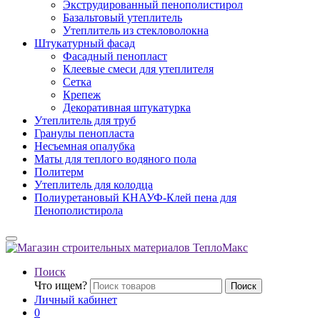
Экструдированный пенополистирол
Базальтовый утеплитель
Утеплитель из стекловолокна
Штукатурный фасад
Фасадный пенопласт
Клеевые смеси для утеплителя
Сетка
Крепеж
Декоративная штукатурка
Утеплитель для труб
Гранулы пенопласта
Несъемная опалубка
Маты для теплого водяного пола
Политерм
Утеплитель для колодца
Полиуретановый КНАУФ-Клей пена для
Пенополистирола
Поиск
Что ищем?
Поиск
Личный кабинет
0