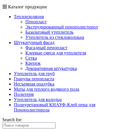
Каталог продукции
Теплоизоляция
Пенопласт
Экструдированный пенополистирол
Базальтовый утеплитель
Утеплитель из стекловолокна
Штукатурный фасад
Фасадный пенопласт
Клеевые смеси для утеплителя
Сетка
Крепеж
Декоративная штукатурка
Утеплитель для труб
Гранулы пенопласта
Несъемная опалубка
Маты для теплого водяного пола
Политерм
Утеплитель для колодца
Полиуретановый КНАУФ-Клей пена для
Пенополистирола
Search for: