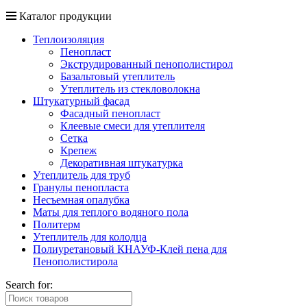
Каталог продукции
Теплоизоляция
Пенопласт
Экструдированный пенополистирол
Базальтовый утеплитель
Утеплитель из стекловолокна
Штукатурный фасад
Фасадный пенопласт
Клеевые смеси для утеплителя
Сетка
Крепеж
Декоративная штукатурка
Утеплитель для труб
Гранулы пенопласта
Несъемная опалубка
Маты для теплого водяного пола
Политерм
Утеплитель для колодца
Полиуретановый КНАУФ-Клей пена для
Пенополистирола
Search for: