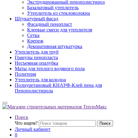
Экструдированный пенополистирол
Базальтовый утеплитель
Утеплитель из стекловолокна
Штукатурный фасад
Фасадный пенопласт
Клеевые смеси для утеплителя
Сетка
Крепеж
Декоративная штукатурка
Утеплитель для труб
Гранулы пенопласта
Несъемная опалубка
Маты для теплого водяного пола
Политерм
Утеплитель для колодца
Полиуретановый КНАУФ-Клей пена для
Пенополистирола
Поиск
Что ищем?
Поиск
Личный кабинет
0