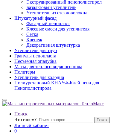
Экструдированный пенополистирол
Базальтовый утеплитель
Утеплитель из стекловолокна
Штукатурный фасад
Фасадный пенопласт
Клеевые смеси для утеплителя
Сетка
Крепеж
Декоративная штукатурка
Утеплитель для труб
Гранулы пенопласта
Несъемная опалубка
Маты для теплого водяного пола
Политерм
Утеплитель для колодца
Полиуретановый КНАУФ-Клей пена для
Пенополистирола
Поиск
Что ищем?
Поиск
Личный кабинет
0