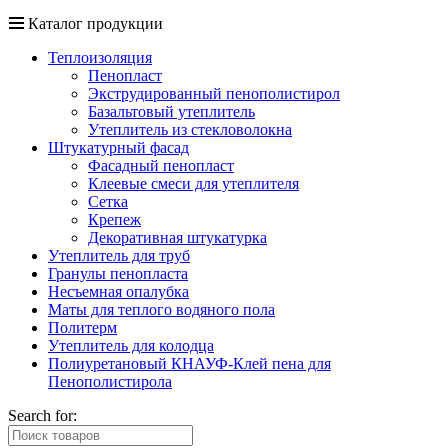
Каталог продукции
Теплоизоляция
Пенопласт
Экструдированный пенополистирол
Базальтовый утеплитель
Утеплитель из стекловолокна
Штукатурный фасад
Фасадный пенопласт
Клеевые смеси для утеплителя
Сетка
Крепеж
Декоративная штукатурка
Утеплитель для труб
Гранулы пенопласта
Несъемная опалубка
Маты для теплого водяного пола
Политерм
Утеплитель для колодца
Полиуретановый КНАУФ-Клей пена для
Пенополистирола
Search for: