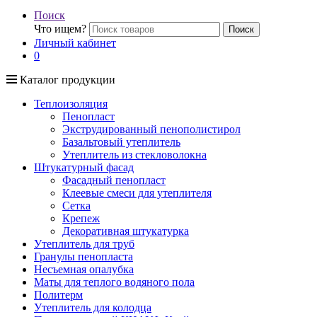
Поиск
Что ищем?
Поиск
Личный кабинет
0
Каталог продукции
Теплоизоляция
Пенопласт
Экструдированный пенополистирол
Базальтовый утеплитель
Утеплитель из стекловолокна
Штукатурный фасад
Фасадный пенопласт
Клеевые смеси для утеплителя
Сетка
Крепеж
Декоративная штукатурка
Утеплитель для труб
Гранулы пенопласта
Несъемная опалубка
Маты для теплого водяного пола
Политерм
Утеплитель для колодца