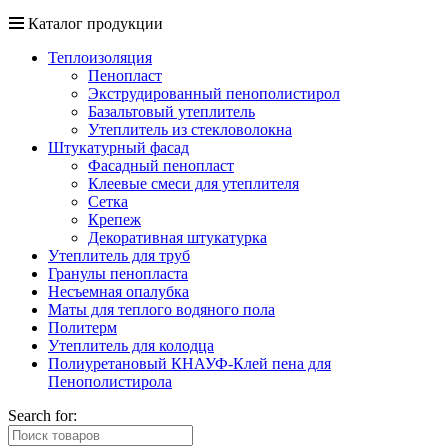
Каталог продукции
Теплоизоляция
Пенопласт
Экструдированный пенополистирол
Базальтовый утеплитель
Утеплитель из стекловолокна
Штукатурный фасад
Фасадный пенопласт
Клеевые смеси для утеплителя
Сетка
Крепеж
Декоративная штукатурка
Утеплитель для труб
Гранулы пенопласта
Несъемная опалубка
Маты для теплого водяного пола
Политерм
Утеплитель для колодца
Полиуретановый КНАУФ-Клей пена для
Пенополистирола
Search for: