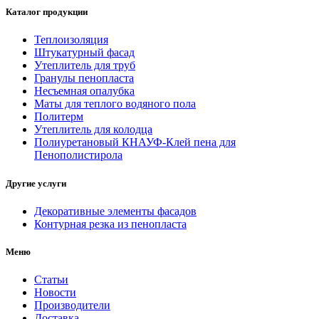
Каталог продукции
Теплоизоляция
Штукатурный фасад
Утеплитель для труб
Гранулы пенопласта
Несъемная опалубка
Маты для теплого водяного пола
Политерм
Утеплитель для колодца
Полиуретановый КНАУФ-Клей пена для
Пенополистирола
Другие услуги
Декоративные элементы фасадов
Контурная резка из пенопласта
Меню
Статьи
Новости
Производители
Доставка