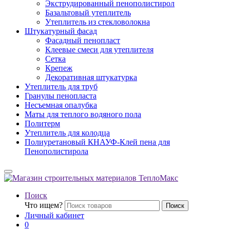
Экструдированный пенополистирол
Базальтовый утеплитель
Утеплитель из стекловолокна
Штукатурный фасад
Фасадный пенопласт
Клеевые смеси для утеплителя
Сетка
Крепеж
Декоративная штукатурка
Утеплитель для труб
Гранулы пенопласта
Несъемная опалубка
Маты для теплого водяного пола
Политерм
Утеплитель для колодца
Полиуретановый КНАУФ-Клей пена для
Пенополистирола
Поиск
Что ищем?
Поиск
Личный кабинет
0